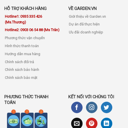
HỖ TRỢ KHÁCH HÀNG
VỀ GARDEN.VN
Hotline1: 0935 335 426
Giới thiệu về Garden.vn
(Ms.Thương)
Dự án đã thực hiện
Hotline2: 0903 06 54 88 (Ms Trân)
Ưu đãi doanh nghiệp
Phương thức vận chuyển
Hình thức thanh toán
Hướng dẫn mua hàng
Chính sách đổi trả
Chính sách bảo hành
Chính sách bảo mật
PHƯƠNG THỨC THANH
KẾT NỐI VỚI CHÚNG TÔI
TOÁN