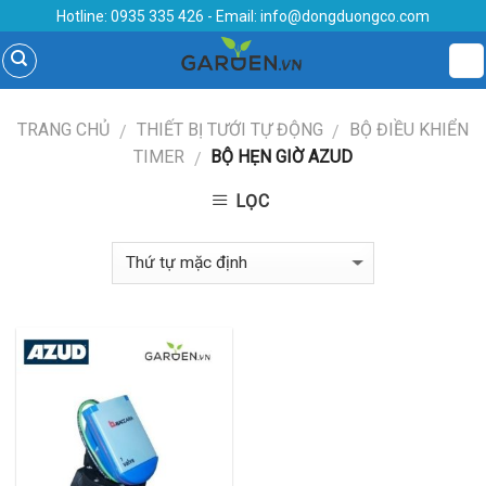
Skip
Hotline:
0935 335 426
- Email:
info@dongduongco.com
to
content
TRANG CHỦ
THIẾT BỊ TƯỚI TỰ ĐỘNG
BỘ ĐIỀU KHIỂN
/
/
TIMER
BỘ HẸN GIỜ AZUD
/
LỌC