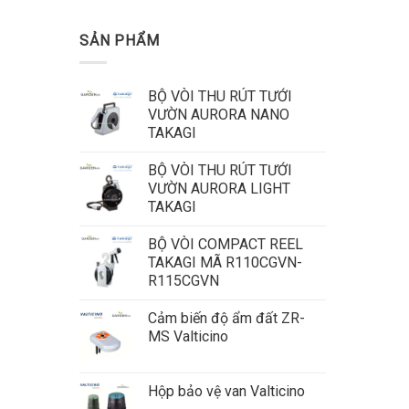
SẢN PHẨM
BỘ VÒI THU RÚT TƯỚI
VƯỜN AURORA NANO
TAKAGI
BỘ VÒI THU RÚT TƯỚI
VƯỜN AURORA LIGHT
TAKAGI
BỘ VÒI COMPACT REEL
TAKAGI MÃ R110CGVN-
R115CGVN
Cảm biến độ ẩm đất ZR-
MS Valticino
Hộp bảo vệ van Valticino