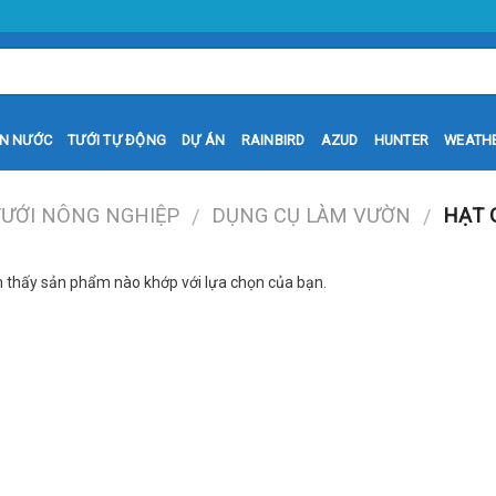
N NƯỚC
TƯỚI TỰ ĐỘNG
DỰ ÁN
RAINBIRD
AZUD
HUNTER
WEATH
TƯỚI NÔNG NGHIỆP
DỤNG CỤ LÀM VƯỜN
HẠT 
/
/
 thấy sản phẩm nào khớp với lựa chọn của bạn.