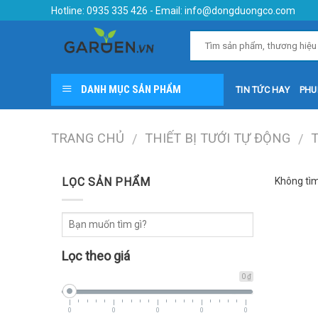
Skip
Hotline:
0935 335 426
- Email:
info@dongduongco.com
to
content
DANH MỤC SẢN PHẨM
TIN TỨC HAY
PHU
TRANG CHỦ
THIẾT BỊ TƯỚI TỰ ĐỘNG
/
/
LỌC SẢN PHẨM
Không tìm
Lọc theo giá
0 ₫
0
0
0
0
0