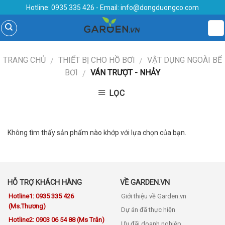
Skip
Hotline:
0935 335 426
- Email:
info@dongduongco.com
to
content
TRANG CHỦ
THIẾT BỊ CHO HỒ BƠI
VẬT DỤNG NGOÀI BỂ
/
/
BƠI
VÁN TRƯỢT - NHẢY
/
LỌC
Không tìm thấy sản phẩm nào khớp với lựa chọn của bạn.
HỖ TRỢ KHÁCH HÀNG
VỀ GARDEN.VN
Hotline1: 0935 335 426
Giới thiệu về Garden.vn
(Ms.Thương)
Dự án đã thực hiện
Hotline2: 0903 06 54 88 (Ms Trân)
Ưu đãi doanh nghiệp