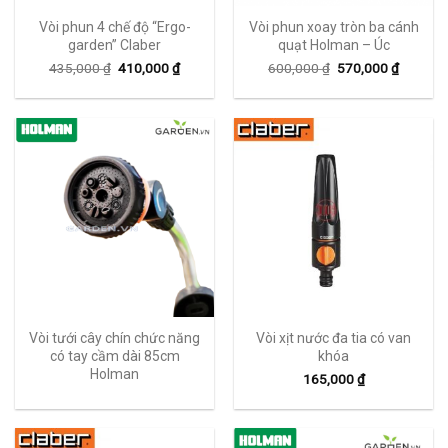
Vòi phun 4 chế độ “Ergo-
Vòi phun xoay tròn ba cánh
garden” Claber
quạt Holman – Úc
435,000
₫
410,000
₫
600,000
₫
570,000
₫
Vòi tưới cây chín chức năng
Vòi xịt nước đa tia có van
có tay cầm dài 85cm
khóa
Holman
165,000
₫