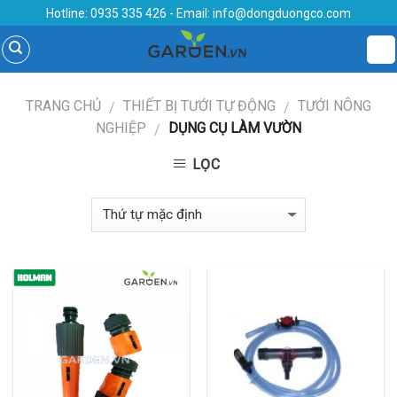
Skip
Hotline:
0935 335 426
- Email:
info@dongduongco.com
to
content
TRANG CHỦ
THIẾT BỊ TƯỚI TỰ ĐỘNG
TƯỚI NÔNG
/
/
NGHIỆP
DỤNG CỤ LÀM VƯỜN
/
LỌC