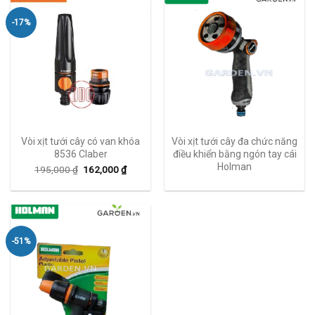
-17%
Vòi xịt tưới cây có van khóa
Vòi xịt tưới cây đa chức năng
8536 Claber
điều khiển bằng ngón tay cái
Holman
195,000
₫
162,000
₫
-51%