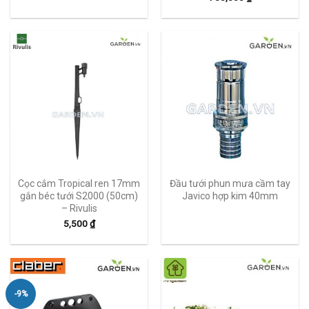
Cọc cắm Tropical ren 17mm
Đầu tưới phun mưa cầm tay
gắn béc tưới S2000 (50cm)
Javico hợp kim 40mm
– Rivulis
5,500
₫
-9%