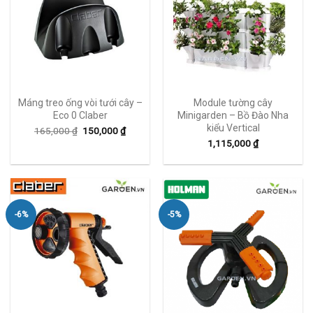
Máng treo ống vòi tưới cây –
Module tường cây
Eco 0 Claber
Minigarden – Bồ Đào Nha
kiểu Vertical
165,000
₫
150,000
₫
1,115,000
₫
-6%
-5%