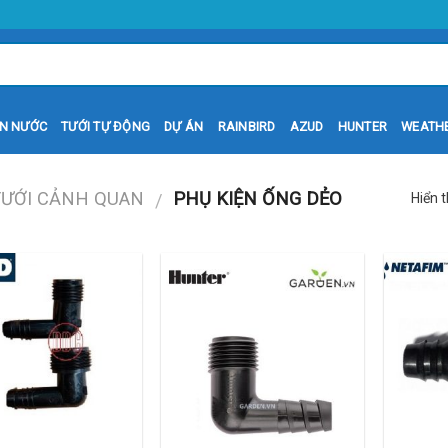
N NƯỚC
TƯỚI TỰ ĐỘNG
DỰ ÁN
RAINBIRD
AZUD
HUNTER
WEATH
TƯỚI CẢNH QUAN
PHỤ KIỆN ỐNG DẺO
/
Hiển t