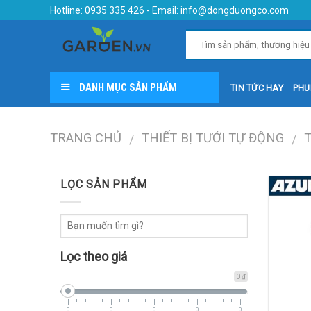
Skip
Hotline:
0935 335 426
- Email:
info@dongduongco.com
to
content
DANH MỤC SẢN PHẨM
TIN TỨC HAY
PHU
TRANG CHỦ
THIẾT BỊ TƯỚI TỰ ĐỘNG
/
/
LỌC SẢN PHẨM
Lọc theo giá
0 ₫
0
0
0
0
0