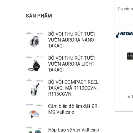
Co cảnh
SẢN PHẨM
BỘ VÒI THU RÚT TƯỚI
VƯỜN AURORA NANO
TAKAGI
BỘ VÒI THU RÚT TƯỚI
VƯỜN AURORA LIGHT
TAKAGI
BỘ VÒI COMPACT REEL
TAKAGI MÃ R110CGVN-
R115CGVN
Tê 
Cảm biến độ ẩm đất ZR-
MS Valticino
Hộp bảo vệ van Valticino