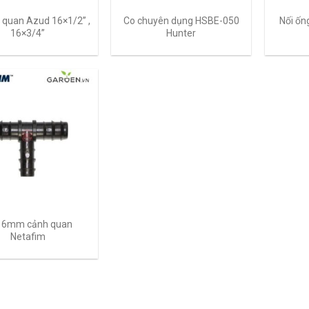
 quan Azud 16×1/2” ,
Co chuyên dụng HSBE-050
Nối ố
16×3/4”
Hunter
16mm cảnh quan
Netafim