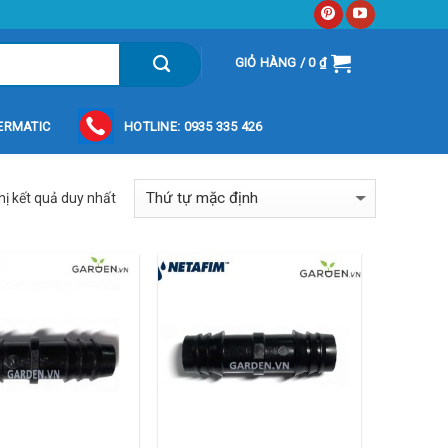
GIỎ HÀNG /
0
₫
ERMATIC
HOTLINE: 0935 335 426
hị kết quả duy nhất