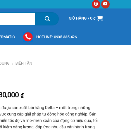
GIỎ HÀNG /
0
₫
ERMATIC
HOTLINE: 0935 335 426
 DỤNG
BIẾN TẦN
/
80,000
₫
iến được sản xuất bởi hãng Delta – một trong những
 vực cung cấp giải pháp tự động hóa công nghiệp. Sản
khiển tốc độ và mô-men xoắn của động cơ hiệu quả, tối
iết kiệm năng lượng, đáp ứng nhu cầu vận hành trong