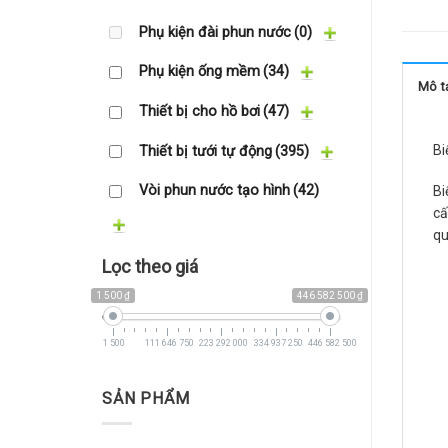
Phụ kiện đài phun nước
(0)
Phụ kiện ống mềm
(34)
Mô t
Thiết bị cho hồ bơi
(47)
Bi
Thiết bị tưới tự động
(395)
Vòi phun nước tạo hình
(42)
Bi
cấ
qu
Lọc theo giá
1 500 ₫
446 582 500 ₫
1 500
111 646 750
223 292 000
334 937 250
446 582 500
SẢN PHẨM