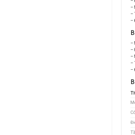
– 
– 
– 
– 
B
– 
– 
– 
– 
– 
B
T
M
Cô
Đi
Tầ