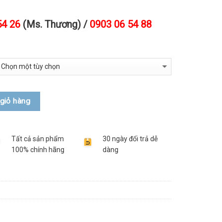
54 26
(Ms. Thương) /
0903 06 54 88
giỏ hàng
Tất cả sản phẩm
30 ngày đổi trả dễ
100% chính hãng
dàng