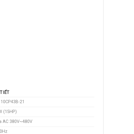
 TIẾT
110CP43B-21
W (15HP)
ha AC 380V~480V
60Hz