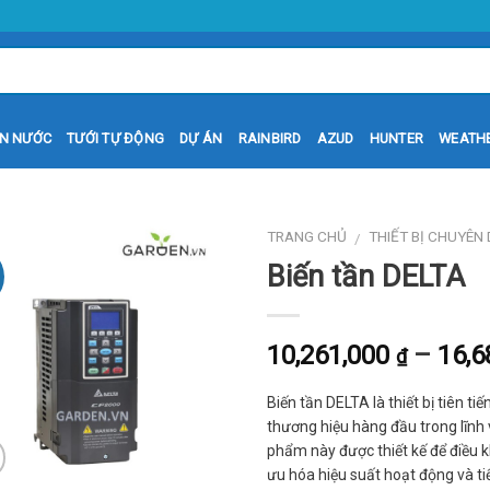
N NƯỚC
TƯỚI TỰ ĐỘNG
DỰ ÁN
RAINBIRD
AZUD
HUNTER
WEATH
TRANG CHỦ
THIẾT BỊ CHUYÊN
/
Biến tần DELTA
10,261,000
–
16,6
₫
Biến tần DELTA là thiết bị tiên t
thương hiệu hàng đầu trong lĩnh
phẩm này được thiết kế để điều 
ưu hóa hiệu suất hoạt động và t