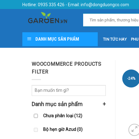
Skip
Hotline:
0935 335 426
- Email:
info@dongduongco.com
to
content
DANH MỤC SẢN PHẨM
TIN TỨC HAY
PHU
WOOCOMMERCE PRODUCTS
FILTER
-24%
Danh mục sản phẩm
+
Chưa phân loại
(12)
Bộ hẹn giờ Azud
(0)