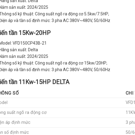
Hãng sản xuất: Delta
Năm sản xuất: 2024/2025
Thông số kỹ thuật: Công suất ngõ ra động cơ 5.5kw/7.5HP;
Điện áp và tần số định mức: 3 pha AC 380V~480V, 50/60Hz
iến tần 15Kw-20HP
Model: VFD150CP43B-21
Hãng sản xuất: Delta
Năm sản xuất: 2024/2025
Thông số kỹ thuật: Công suất ngõ ra động cơ 15kw/20HP;
Điện áp và tần số định mức: 3 pha AC 380V~480V, 50/60Hz
iến tần 11Kw-15HP DELTA
HÔNG SỐ
CHI
odel
VFD
ng suất ngõ ra động cơ
11K
ện áp định mức
3 p
n số định mức
50/