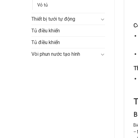
Vỏ tủ
Thiết bị tưới tự động
C
Tủ điều khiển
Tủ điều khiển
Vòi phun nước tạo hình
T
T
B
Bi
– 