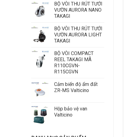
BỘ VÒI THU RÚT TƯỚI
VƯỜN AURORA NANO
TAKAGI
BỘ VÒI THU RÚT TƯỚI
VƯỜN AURORA LIGHT
TAKAGI
BỘ VÒI COMPACT
REEL TAKAGI MÃ
R110CGVN-
R115CGVN
Cảm biến độ ẩm đất
ZR-MS Valticino
Hộp bảo vệ van
Valticino