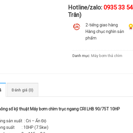
Hotline/zalo:
0935 33 54
Trân)
2-tiếng giao hàng
Hàng chục nghìn sản
phẩm
Danh mục:
Máy bơm thả chìm
ả
Đánh giá (0)
ông số kỹ thuật Máy bơm chìm trục ngang CRI LHB 90/75T 10HP
ng sản xuất : Cri – Ấn Độ
ng suất : 10HP (7.5kw)