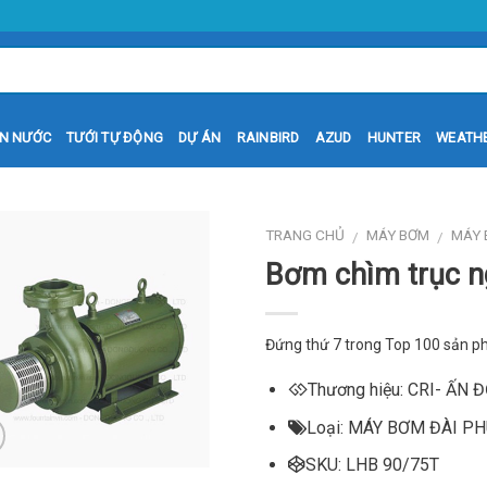
N NƯỚC
TƯỚI TỰ ĐỘNG
DỰ ÁN
RAINBIRD
AZUD
HUNTER
WEATH
TRANG CHỦ
MÁY BƠM
MÁY 
/
/
Bơm chìm trục n
Đứng thứ
7
trong Top 100 sản p
Thương hiệu: CRI- ẤN 
Loại: MÁY BƠM ĐÀI P
SKU: LHB 90/75T