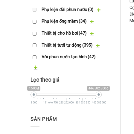
Lư
C
Phụ kiện đài phun nước
(0)
Đ
Mô
Phụ kiện ống mềm
(34)
Thiết bị cho hồ bơi
(47)
Thiết bị tưới tự động
(395)
Vòi phun nước tạo hình
(42)
Lọc theo giá
1 500 ₫
446 582 500 ₫
1 500
111 646 750
223 292 000
334 937 250
446 582 500
SẢN PHẨM