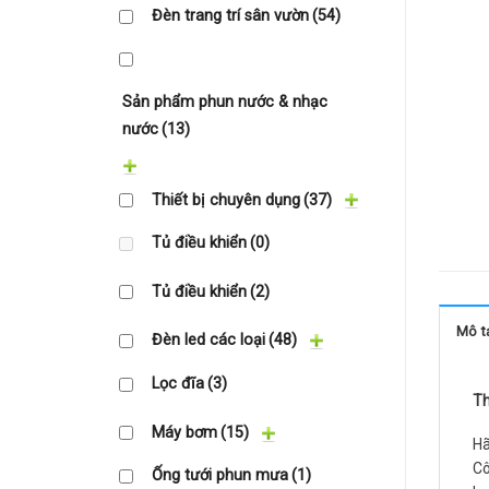
Đèn trang trí sân vườn
(54)
Sản phẩm phun nước & nhạc
nước
(13)
Thiết bị chuyên dụng
(37)
Tủ điều khiển
(0)
Tủ điều khiển
(2)
Mô t
Đèn led các loại
(48)
Lọc đĩa
(3)
Th
Máy bơm
(15)
Hã
Cô
Ống tưới phun mưa
(1)