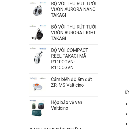
BỘ VÒI THU RÚT TƯỚI
VƯỜN AURORA NANO
TAKAGI
BỘ VÒI THU RÚT TƯỚI
VƯỜN AURORA LIGHT
TAKAGI
BỘ VÒI COMPACT
REEL TAKAGI MÃ
R110CGVN-
R115CGVN
Cảm biến độ ẩm đất
ZR-MS Valticino
Ứn
Hộp bảo vệ van
Valticino