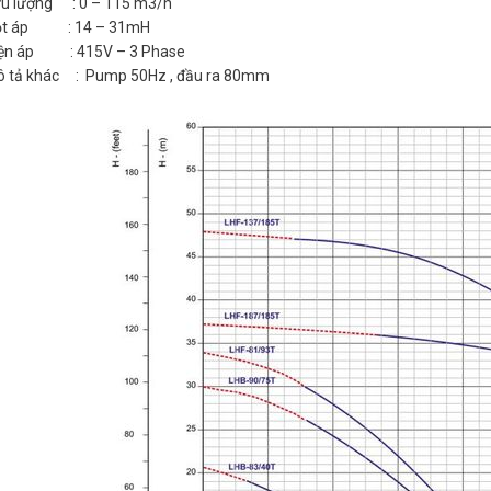
u lượng : 0 – 115 m3/h
ột áp : 14 – 31mH
iện áp : 415V – 3 Phase
 tả khác : Pump 50Hz , đầu ra 80mm