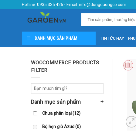
Skip
Hotline:
0935 335 426
- Email:
info@dongduongco.com
to
content
DANH MỤC SẢN PHẨM
TIN TỨC HAY
PHU
WOOCOMMERCE PRODUCTS
FILTER
Danh mục sản phẩm
+
Chưa phân loại
(12)
Bộ hẹn giờ Azud
(0)