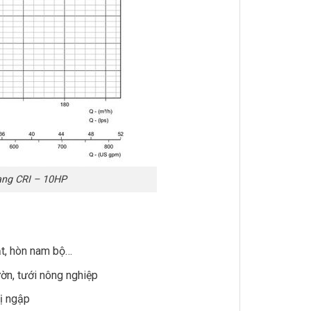
ang CRI – 10HP
ật, hòn nam bộ…
ờn, tưới nông nghiệp
bị ngập