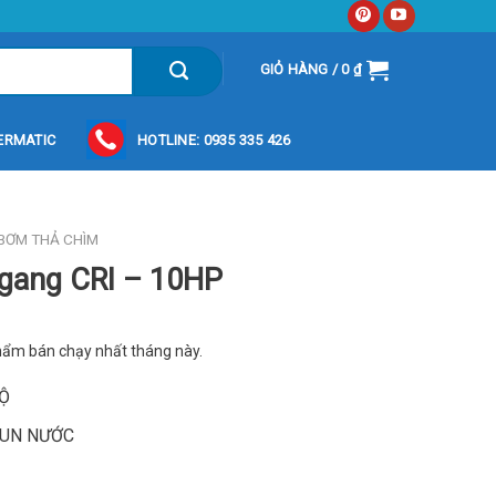
GIỎ HÀNG /
0
₫
ERMATIC
HOTLINE: 0935 335 426
BƠM THẢ CHÌM
gang CRI – 10HP
hẩm bán chạy nhất tháng này.
ĐỘ
HUN NƯỚC