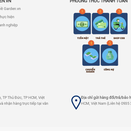
EN.VN
PHƯƠNG THỨC THANH TOÁN
 về Garden.vn
thực hiện
anh nghiệp
h, TP Thủ Đức, TP HCM, Việt
Địa chỉ gửi hàng đổi/trả/bảo 
à nhận hàng trực tiếp tại văn
HCM, Việt Nam (Liên hệ 0935