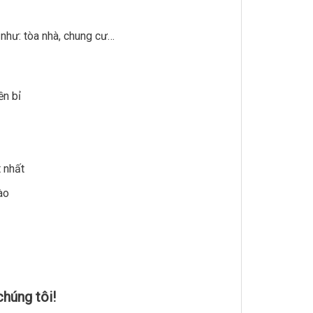
như: tòa nhà, chung cư…
ền bỉ
 nhất
ào
húng tôi!