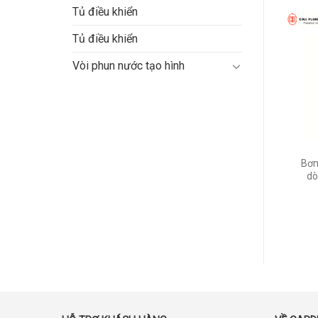
Tủ điều khiển
Tủ điều khiển
Vòi phun nước tạo hình
Bơm chìm trục đứng CRI
Bơm chìm Greentech T-
Bơm
dòng thép không gỉ 4”
1152
dò