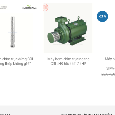
-21%
 chìm trục đứng CRI
Máy bơm chìm trục ngang
Máy b
ng thép không gỉ 6”
CRI LHB 65/55T 7.5HP
3kw/
28,670,