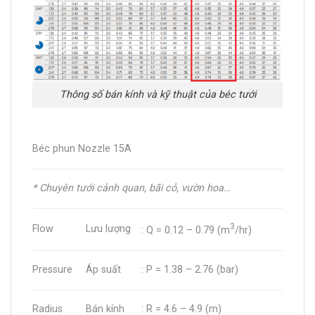
Thông số bán kính và kỹ thuật của béc tưới
Béc phun Nozzle 15A
* Chuyên tưới cảnh quan, bãi cỏ, vườn hoa…
3
Flow
Lưu lượng
: Q = 0.12 – 0.79 (m
/hr)
Pressure
Áp suất
: P = 1.38 – 2.76 (bar)
Radius
Bán kính
: R = 4.6 – 4.9 (m)