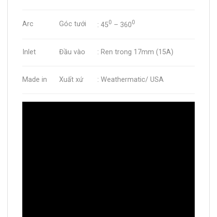
0
0
Arc
Góc tưới
: 45
– 360
Inlet
Đầu vào
: Ren trong 17mm (15A)
Made in
Xuất xứ
: Weathermatic/ USA