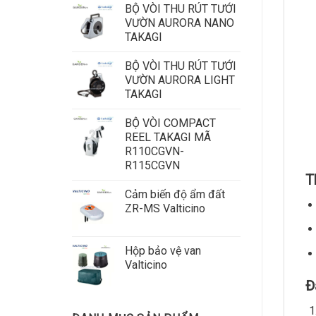
BỘ VÒI THU RÚT TƯỚI
VƯỜN AURORA NANO
TAKAGI
BỘ VÒI THU RÚT TƯỚI
VƯỜN AURORA LIGHT
TAKAGI
BỘ VÒI COMPACT
REEL TAKAGI MÃ
R110CGVN-
R115CGVN
T
Cảm biến độ ẩm đất
ZR-MS Valticino
Hộp bảo vệ van
Valticino
Đ