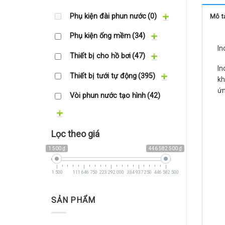
Phụ kiện đài phun nước
(0)
Mô t
Phụ kiện ống mềm
(34)
In
Thiết bị cho hồ bơi
(47)
In
Thiết bị tưới tự động
(395)
kh
ứn
Vòi phun nước tạo hình
(42)
Lọc theo giá
1 500 ₫
446 582 500 ₫
1 500
111 646 750
223 292 000
334 937 250
446 582 500
SẢN PHẨM