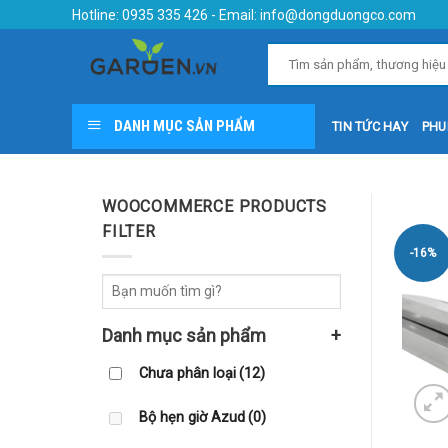
Skip
Hotline:
0935 335 426
- Email:
info@dongduongco.com
to
content
DANH MỤC SẢN PHẨM
TIN TỨC HAY
PHU
WOOCOMMERCE PRODUCTS
FILTER
-16%
Danh mục sản phẩm
+
Chưa phân loại
(12)
Bộ hẹn giờ Azud
(0)