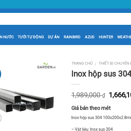
N NƯỚC
TƯỚI TỰ ĐỘNG
DỰ ÁN
RAINBIRD
AZUD
HUNTER
WEATH
TRANG CHỦ
THIẾT BỊ CHUYÊN
/
Inox hộp sus 3
1,989,000
1,666,
₫
Giá bán theo mét
Inox hộp sus 304 100x200x2.8
– Vật liệu: Inox sus 304