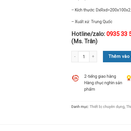
– Kích thước: DxRxd=200x100x
– Xuất xứ: Trung Quốc
Hotline/zalo:
0935 33 
(Ms. Trân)
Số lượng
Thêm vào 
2-tiếng giao hàng
Hàng chục nghìn sản
phẩm
Danh mục:
Thiết bị chuyên dụng
,
Th