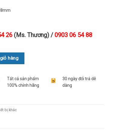
2.8mm
54 26
(Ms. Thương) /
0903 06 54 88
giỏ hàng
Tất cả sản phẩm
30 ngày đổi trả dễ
100% chính hãng
dàng
iết bị khác