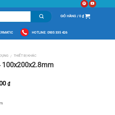
GIỎ HÀNG /
0
₫
ERMATIC
HOTLINE: 0935 335 426
 DỤNG
THIẾT BỊ KHÁC
/
04 100x200x2.8mm
100
₫
mm