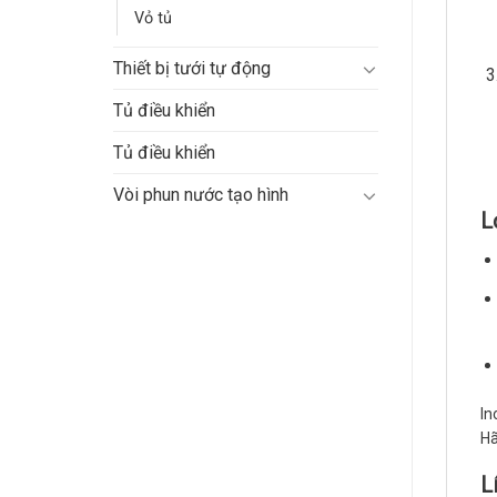
Vỏ tủ
Thiết bị tưới tự động
Tủ điều khiển
Tủ điều khiển
Vòi phun nước tạo hình
L
In
Hã
L