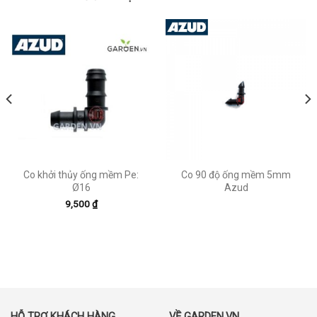
Co khởi thủy ống mềm Pe:
Co 90 độ ống mềm 5mm
Ø16
Azud
9,500
₫
HỖ TRỢ KHÁCH HÀNG
VỀ GARDEN.VN