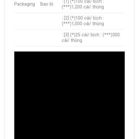
: [1] (*)100 cái/ bịch :
Packaging
Bao bì
(***)1,200 cái/ thùng
: [2] (*)100 cái/ bịch :
(***)1,000 cái/ thùng
: [3] (*)25 cái/ bịch : (***)300
cái/ thùng