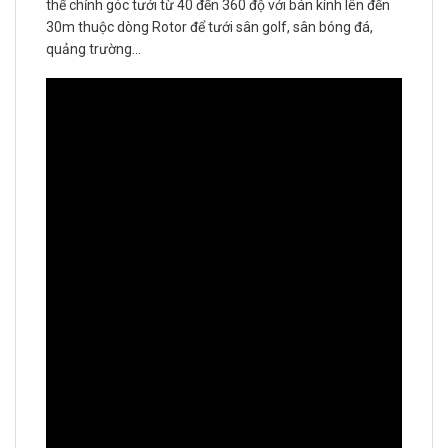
thể chỉnh góc tưới từ 40 đến 360 độ với bán kính lên đến
30m thuộc dòng Rotor để tưới sân golf, sân bóng đá,
quảng trường…