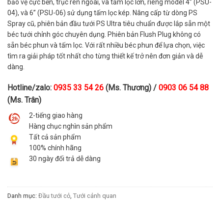
bảo vệ cực bền, trục ren ngoài, và tấm lọc lớn, riêng model 4” (PSU-
04), và 6” (PSU-06) sử dụng tấm lọc kép. Nâng cấp từ dòng PS
Spray cũ, phiên bản đầu tưới PS Ultra tiêu chuẩn được lắp sẵn một
béc tưới chỉnh góc chuyên dụng. Phiên bản Flush Plug không có
sẵn béc phun và tấm lọc. Với rất nhiều béc phun để lựa chọn, việc
tìm ra giải pháp tốt nhất cho từng thiết kế trở nên đơn giản và dễ
dàng.
Hotline/zalo:
0935 33 54 26
(Ms. Thương) /
0903 06 54 88
(Ms. Trân)
2-tiếng giao hàng
Hàng chục nghìn sản phẩm
Tất cả sản phẩm
100% chính hãng
30 ngày đổi trả dễ dàng
Danh mục:
Đầu tưới cỏ
,
Tưới cảnh quan