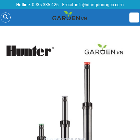
Skip
Hotline:
0935 335 426
- Email:
info@dongduongco.com
to
content