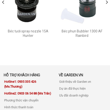
Béc tưới spray nozzle 15A
Béc phun Bubbler 1300 AF
Hunter
Rainbird
HỖ TRỢ KHÁCH HÀNG
VỀ GARDEN.VN
Hotline1: 0935 335 426
Giới thiệu về Garden.vn
(Ms.Thương)
Dự án đã thực hiện
Hotline2: 0903 06 54 88 (Ms Trân)
Ưu đãi doanh nghiệp
Phương thức vận chuyển
Hình thức thanh toán