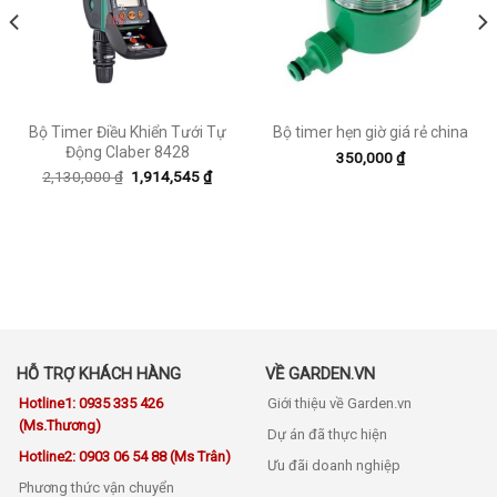
Bộ Timer Điều Khiển Tưới Tự
Bộ timer hẹn giờ giá rẻ china
Động Claber 8428
350,000
₫
2,130,000
₫
1,914,545
₫
HỖ TRỢ KHÁCH HÀNG
VỀ GARDEN.VN
Hotline1: 0935 335 426
Giới thiệu về Garden.vn
(Ms.Thương)
Dự án đã thực hiện
Hotline2: 0903 06 54 88 (Ms Trân)
Ưu đãi doanh nghiệp
Phương thức vận chuyển