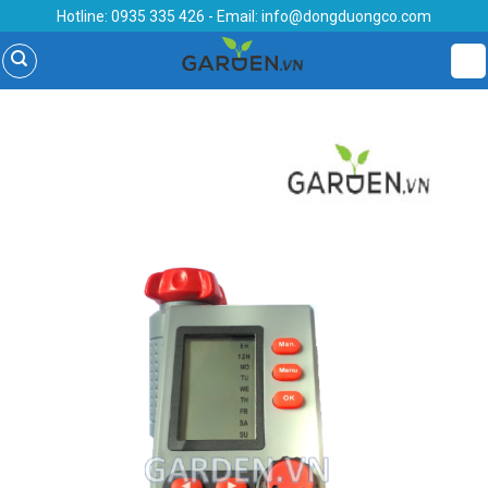
Skip
Hotline:
0935 335 426
- Email:
info@dongduongco.com
to
content