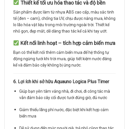
Thiết kế tối ưu hóa thao tác và độ bền
Sản phẩm được làm từ nhựa ABS cao cấp, màu sắc tinh
tế (đen – cam), chống tia UV, chịu được nắng mưa, không
lo lão hóa vật liệu trong môi trường ngoài trời. Thiết kế
nhỏ gọn, đẹp mắt, dễ dàng thao tác kể cả khi tay ướt.
Kết nối linh hoạt – tích hợp cảm biến mưa
Bạn có thể kết nối thêm cảm biến mưa để hệ thống tự
động ngừng tưới khi trời mưa, giúp tiết kiệm nước đáng
kể và đảm bảo cây không bị úng nước.
6. Lợi ích khi sở hữu Aquauno Logica Plus Timer
Giúp bạn yên tâm vắng nhà, đi chơi, đi công tác mà
vẫn đảm bảo cây cối được tưới đúng giờ, đủ nước
Giảm thiểu lãng phí nước, đặc biệt khi kết hợp cảm
biến mưa
Dễ sử dụng đến mức người già, trẻ nhỏ cũng thao tác