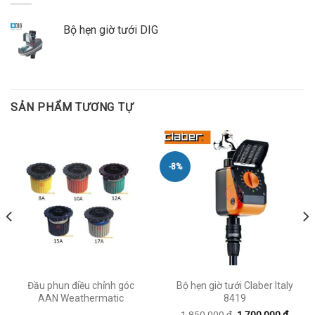
Bộ hẹn giờ tưới DIG
SẢN PHẨM TƯƠNG TỰ
-8%
Đầu phun điều chỉnh góc
Bộ hẹn giờ tưới Claber Italy
AAN Weathermatic
8419
1,850,000
₫
1,700,000
₫