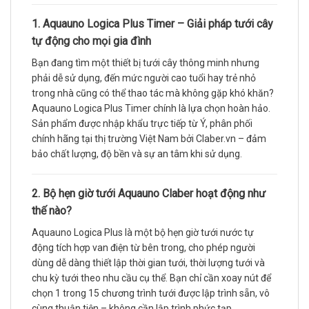
1. Aquauno Logica Plus Timer – Giải pháp tưới cây
tự động cho mọi gia đình
Bạn đang tìm một thiết bị tưới cây thông minh nhưng
phải dễ sử dụng, đến mức người cao tuổi hay trẻ nhỏ
trong nhà cũng có thể thao tác mà không gặp khó khăn?
Aquauno Logica Plus Timer chính là lựa chọn hoàn hảo.
Sản phẩm được nhập khẩu trực tiếp từ Ý, phân phối
chính hãng tại thị trường Việt Nam bởi Claber.vn – đảm
bảo chất lượng, độ bền và sự an tâm khi sử dụng.
2. Bộ hẹn giờ tưới Aquauno Claber hoạt động như
thế nào?
Aquauno Logica Plus là một bộ hẹn giờ tưới nước tự
động tích hợp van điện từ bên trong, cho phép người
dùng dễ dàng thiết lập thời gian tưới, thời lượng tưới và
chu kỳ tưới theo nhu cầu cụ thể. Bạn chỉ cần xoay nút để
chọn 1 trong 15 chương trình tưới được lập trình sẵn, vô
cùng thuận tiện – không cần lập trình phức tạp.