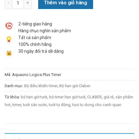
Số lượng
Thêm vào giỏ hàng
2-tiếng giao hàng
Hàng chục nghìn sản phẩm
Tất cả sản phẩm
100% chính hãng
30 ngày đổi trả dễ dàng
Mã:
Aquauno Logica Plus Timer
Danh mục:
Bộ điều khiển timer
,
Bộ hẹn giờ Claber
Từ khóa:
bộ hẹn giờ tưới
,
bộ timer hẹn giờ tưới
,
CLABER
,
giá rẻ
,
sản phẩm
hot
,
timer
,
tưới sân vườn
,
tưới tự động
,
tuoi tu dong cho canh quan